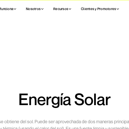
funciona
Nosotros
Recursos
Clientes y Promotores
Energía Solar
e obtiene del sol. Puede ser aprovechada de dos maneras principale
y térmica (usando el calor del sol). Es una fuente limpia y sostenib