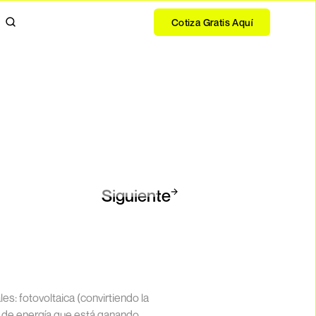
Cotiza Gratis Aquí
Siguiente
s: fotovoltaica (convirtiendo la
le de energía que está ganando