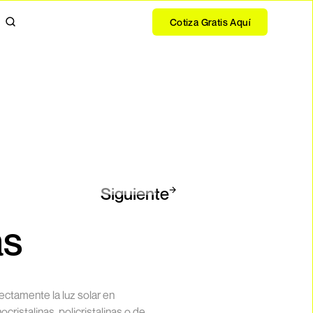
Cotiza Gratis Aquí
Siguiente
as
ctamente la luz solar en
ristalinas, policristalinas o de