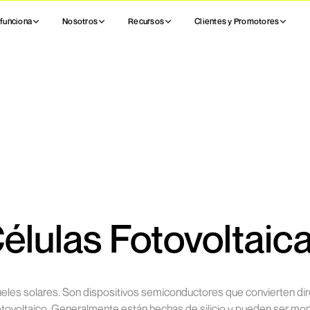
funciona
Nosotros
Recursos
Clientes y Promotores
élulas Fotovoltaic
es solares. Son dispositivos semiconductores que convierten dire
otovoltaico. Generalmente están hechas de silicio y pueden ser monoc