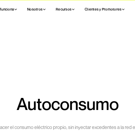
funciona
Nosotros
Recursos
Clientes y Promotores
Autoconsumo
facer el consumo eléctrico propio, sin inyectar excedentes a la red e