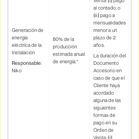
Venta:
(i)
pago
al contado; o
(ii)
pago a
mensualidades
Generación de
menor a un
energía
plazo de 2
80% de la
eléctrica de la
años.
producción
Instalación
estimada anual
La duración del
de energía.*
Responsable
:
Documento
Niko
Accesorio en
caso de que el
Cliente haya
acordado
alguna de las
siguientes
formas de
pago en su
Orden de
Venta:
(i)