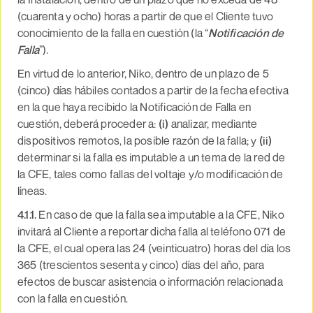
(cuarenta y ocho) horas a partir de que el Cliente tuvo
conocimiento de la falla en cuestión (la “
Notificación de
Falla
”).
En virtud de lo anterior, Niko, dentro de un plazo de 5
(cinco) días hábiles contados a partir de la fecha efectiva
en la que haya recibido la Notificación de Falla en
cuestión, deberá proceder a:
(i)
analizar, mediante
dispositivos remotos, la posible razón de la falla; y
(ii)
determinar si la falla es imputable a un tema de la red de
la CFE, tales como fallas del voltaje y/o modificación de
líneas.
4.1.1.
En caso de que la falla sea imputable a la CFE, Niko
invitará al Cliente a reportar dicha falla al teléfono 071 de
la CFE, el cual opera las 24 (veinticuatro) horas del día los
365 (trescientos sesenta y cinco) días del año, para
efectos de buscar asistencia o información relacionada
con la falla en cuestión.