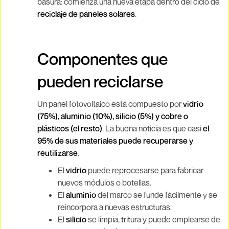
basura: comienza una nueva etapa dentro del ciclo de
reciclaje de paneles solares
.
Componentes que
pueden reciclarse
Un panel fotovoltaico está compuesto por
vidrio
(75%), aluminio (10%), silicio (5%) y cobre o
plásticos (el resto)
. La buena noticia es que casi
el
95% de sus materiales puede recuperarse y
reutilizarse
.
El
vidrio
puede reprocesarse para fabricar
nuevos módulos o botellas.
El
aluminio
del marco se funde fácilmente y se
reincorpora a nuevas estructuras.
El
silicio
se limpia, tritura y puede emplearse de