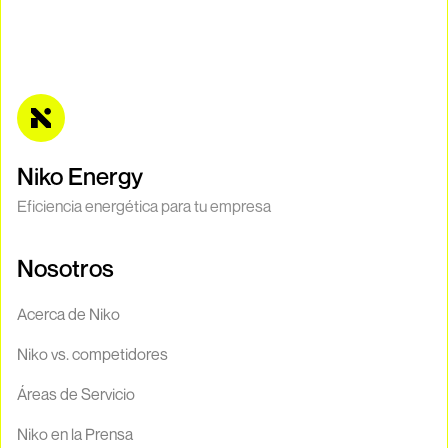
cotizar?
nueva.
Porque es la única forma de saber cuánta energía consumes
realmente y diseñar un sistema que cubra tus necesidades
exactas sin que gastes de más.
Niko Energy
Eficiencia energética para tu empresa
Nosotros
Acerca de Niko
Niko vs. competidores
Áreas de Servicio
Niko en la Prensa