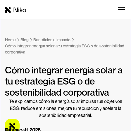
Home
Blog
Beneficios e Impacto
Cómo integrar energía solar a tu estrategia ESG o de sostenibilidad
corporativa
Cómo integrar energía solar a
tu estrategia ESG o de
sostenibilidad corporativa
Te explicamos cómo la energía solar impulsa tus objetivos
ESG: reduce emisiones, mejora tu reputación y acelera la
sostenibilidad empresarial.
February 11, 2026
Niko Solar