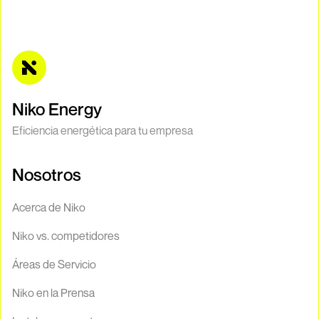
nueva.
Porque es la única forma de saber cuánta energía consumes
realmente y diseñar un sistema que cubra tus necesidades
exactas sin que gastes de más.
Niko Energy
Eficiencia energética para tu empresa
Nosotros
Acerca de Niko
Niko vs. competidores
Áreas de Servicio
Niko en la Prensa