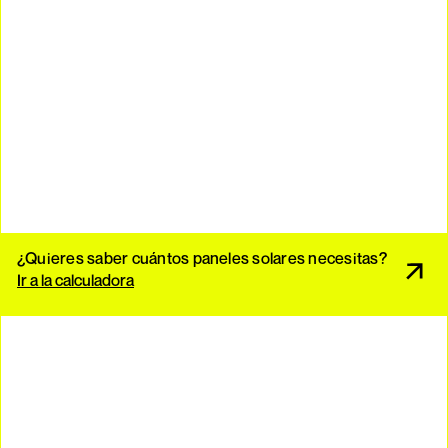
¿Quieres saber cuántos paneles solares necesitas?
Ir a la calculadora
1. ¿Realmente dejaré de pagarle a la CFE si instalo