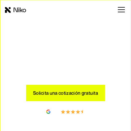
Ahorra energía con Niko.mx
Tus paneles solares en solo 4
pasos en
Toluca
Solicita una cotización gratuita
4.5
Customer Reviews