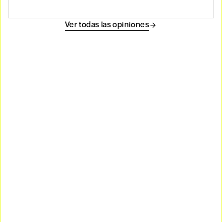
Ver todas las opiniones
Sé parte del cambio de la energía
solar en
Miguel Hidalgo
No dejes pasar la oportunidad de formar parte del
cambio hacia una energía más limpia y sostenible en
Miguel Hidalgo
con Niko.MX