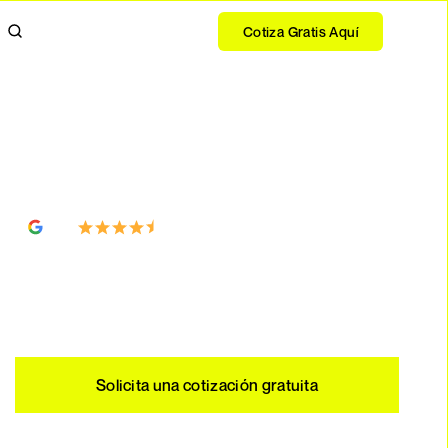
Cotiza Gratis Aquí
+200 sistemas
4.5
solares instalados
Customer
en +32 ciudades del
Reviews
país
Solicita una cotización gratuita