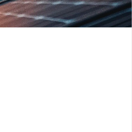
a solar
n de paneles solares