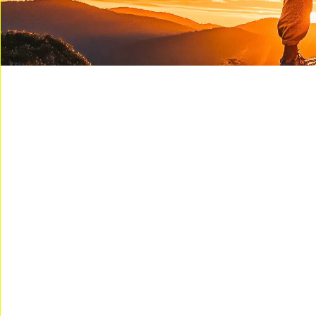
Acapulco disfruta 
Con un promedio de 