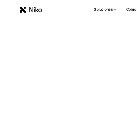
Soluciones
Cómo 
Ahorra energía con Niko.mx
Tus paneles solar
en
Ac