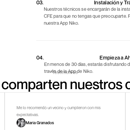
03.
Instalación y 
Nuestros técnicos se encargarán de la inst
CFE para que no tengas que preocuparte. P
nuestra App Niko.
04.
Empieza a Ah
En menos de 30 días, estarás disfrutando d
través de la App de Niko.
Testimonios
 comparten nuestros c
Me lo recomendó un vecino y cumplieron con mis
expectativas.
Maria Granados