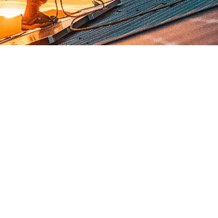
de un clima excepcionalmente propicio para la generación de energí
2,900 horas de sol al año, la región es perfecta para la instalació