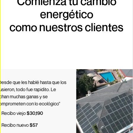
Comienza tu cambio
energético
como nuestros clientes
ue les hablé hasta que los
 todo fue rapidito. Le
uchas ganas y se
eten con lo ecológico"
 viejo
$30,190
o nuevo
$57