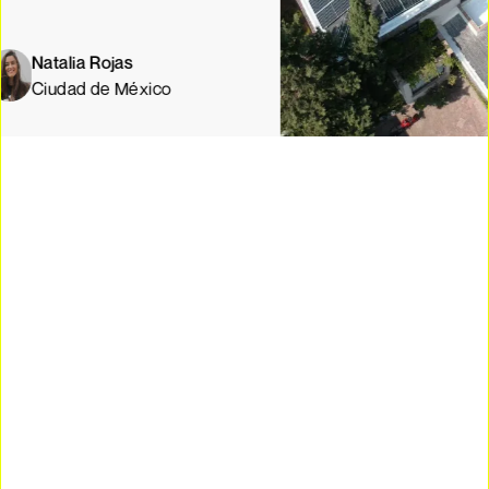
talia Rojas
udad de México