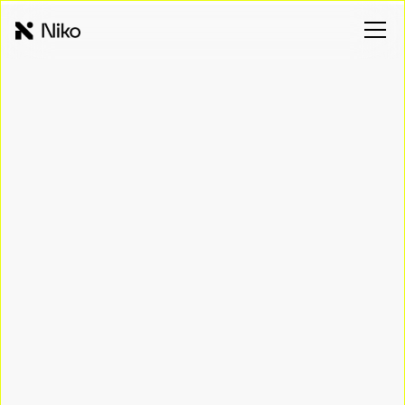
Eficiencia energética para tu
empresa
Generación, almacenamiento y gestión inteligente
trabajando juntos para optimizar el gasto energético de tu
operación.
Habla con un experto